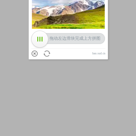
加载中
拖动左边滑块完成上方拼图
hao.sud.cn