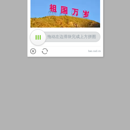
加载中
拖动左边滑块完成上方拼图
hao.sud.cn