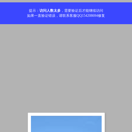
提示：
访问人数太多
，需要验证后才能继续访问
如果一直验证错误，请联系客服QQ154208694修复