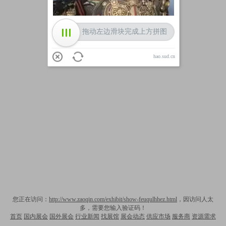
拖动左边滑块完成上方拼图
hao.sud.cn
您正在访问：
http://www.zaoqin.com/exhibit/show-feuqulhhez.html
，因访问人太
多，需要您输入验证码！
首页
国内展会
国外展会
行业新闻
找展馆
展会动态
供应市场
服务商
资源需求