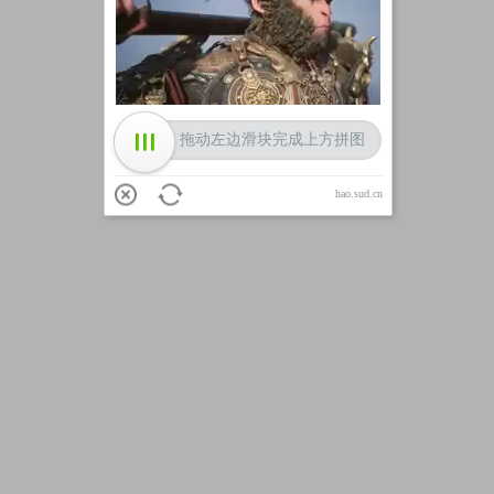
加载中
拖动左边滑块完成上方拼图
hao.sud.cn